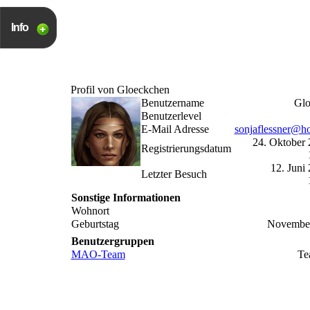
Info
Profil von Gloeckchen
Benutzername
Glo
Benutzerlevel
E-Mail Adresse
sonjaflessner@ho
24. Oktober
Registrierungsdatum
12. Juni
Letzter Besuch
Sonstige Informationen
Wohnort
Geburtstag
November
Benutzergruppen
MAO-Team
Te